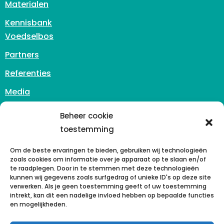
Materialen
Kennisbank
Voedselbos
Partners
Referenties
Media
Contact
Beheer cookie
info@reinasan.nl
toestemming
Zuidhoven 3
6042 PB Roermond
Om de beste ervaringen te bieden, gebruiken wij technologieën
zoals cookies om informatie over je apparaat op te slaan en/of
Nederland
te raadplegen. Door in te stemmen met deze technologieën
kunnen wij gegevens zoals surfgedrag of unieke ID's op deze site
+31 (0)43 - 302 00 41
verwerken. Als je geen toestemming geeft of uw toestemming
intrekt, kan dit een nadelige invloed hebben op bepaalde functies
KvK 77248058
en mogelijkheden.