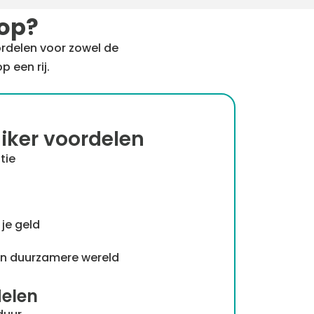
 op?
rdelen voor zowel de
 een rij.
iker voordelen
tie
n
je geld
en duurzamere wereld
delen