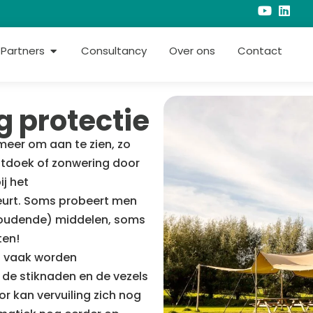
Partners
Consultancy
Over ons
Contact
g protectie
 meer om aan te zien, zo
ntdoek of zonwering door
j het
kleurt. Soms probeert men
rhoudende) middelen, soms
ten!
ng vaak worden
 de stiknaden en de vezels
r kan vervuiling zich nog