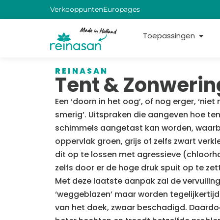
Verkooppunten
Europages
Toepassingen
REINASAN
Tent & Zonwerin
Een ‘doorn in het oog’, of nog erger, ‘niet
smerig’. Uitspraken die aangeven hoe te
schimmels aangetast kan worden, waarbi
oppervlak groen, grijs of zelfs zwart ver
dit op te lossen met agressieve (chloo
zelfs door er de hoge druk spuit op te zet
Met deze laatste aanpak zal de vervuili
‘weggeblazen’ maar worden tegelijkertijd
van het doek, zwaar beschadigd. Daardoo