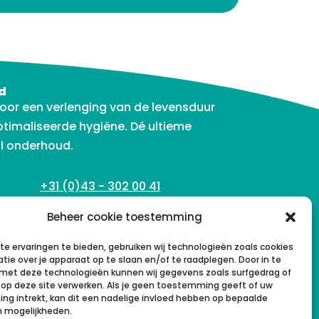
d
oor een verlenging van de levensduur
timaliseerde hygiëne. Dé ultieme
l onderhoud.
+31 (0)43 - 302 00 41
KvK 77248058
Beheer cookie toestemming
e ervaringen te bieden, gebruiken wij technologieën zoals cookies
tie over je apparaat op te slaan en/of te raadplegen. Door in te
et deze technologieën kunnen wij gegevens zoals surfgedrag of
s op deze site verwerken. Als je geen toestemming geeft of uw
g intrekt, kan dit een nadelige invloed hebben op bepaalde
n mogelijkheden.