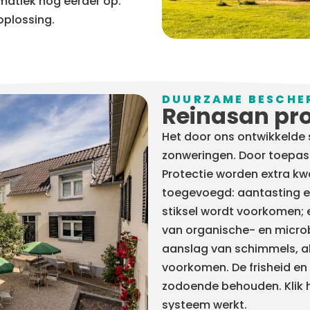
matiek nog eerder op.
oplossing.
DUURZAME BESCHE
Reinasan pro
Het door ons ontwikkelde
zonweringen. Door toepas
Protectie worden extra kw
toegevoegd: aantasting en
stiksel wordt voorkomen; e
van organische- en microb
aanslag van schimmels, al
voorkomen. De frisheid en u
zodoende behouden. Klik 
systeem werkt.