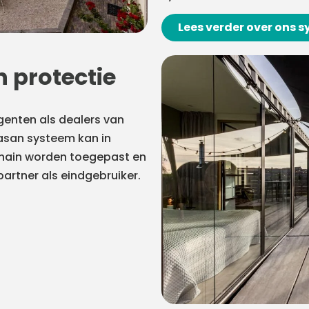
Lees verder over ons 
n protectie
agenten als dealers van
nasan systeem kan in
chain worden toegepast en
partner als eindgebruiker.