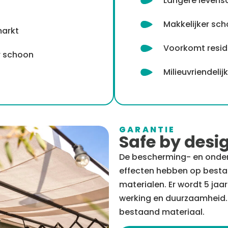
Langere levens
Makkelijker sc
markt
Voorkomt resi
er schoon
Milieuvriendeli
GARANTIE
Safe by desi
De bescherming- en onde
effecten hebben op besta
materialen. Er wordt 5 ja
werking en duurzaamheid. 
bestaand materiaal.