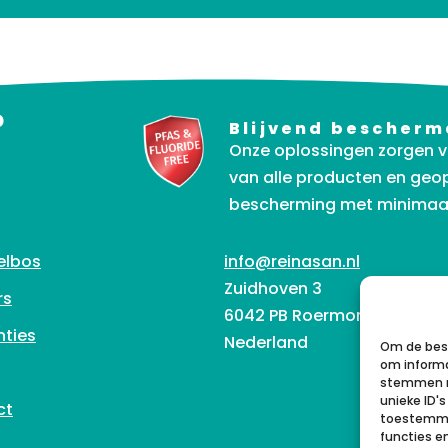
?
Blijvend bescherm
Onze oplossingen zorgen v
van alle producten en geop
bescherming met minimaa
elbos
info@reinasan.nl
Zuidhoven 3
rs
6042 PB Roermond
nties
Nederland
Om de best
om informa
stemmen m
unieke ID'
ct
toestemmin
functies e