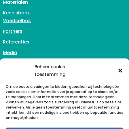
Materialen
Kennisbank
Voedselbos
Partners
Referenties
Media
Contact
Beheer cookie
info@reinasan.nl
toestemming
Zuidhoven 3
6042 PB Roermond
Om de beste ervaringen te bieden, gebruiken wij technologieën
zoals cookies om informatie over je apparaat op te slaan en/of
Nederland
te raadplegen. Door in te stemmen met deze technologieën
kunnen wij gegevens zoals surfgedrag of unieke ID's op deze site
+31 (0)43 - 302 00 41
verwerken. Als je geen toestemming geeft of uw toestemming
intrekt, kan dit een nadelige invloed hebben op bepaalde functies
KvK 77248058
en mogelijkheden.