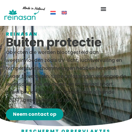
REINASAN
Buiten protectie
Objecten die worden blootgesteld aan
weersinvloeden zoals UV-licht, luchtvervuiling en
temperatuurschommelingen hebben het vaak
zwaar te verduren. Onze oplossingen verlengen de
levensduur van elk object en materiaal soort,
zowel binnen als buiten. Ervaar onze blijvende
(24/7) bescherming nu zelf.
Neem contact op
BESCHERMT OPPERVLAKTES