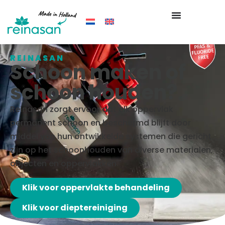
REINASAN
Schoon maken of
schoon houden?
Reinasan zorgt ervoor dat elk oppervlak
permanent schoon en beschermd blijft door
middel van hun ontwikkelde systemen die gericht
zijn op het schoonhouden van diverse materialen,
objecten en oppervlakken.
Klik voor oppervlakte behandeling
Klik voor dieptereiniging